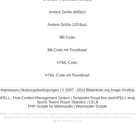
Andere Größe (800px):
Andere Größe (1024px):
BB-Code:
BB-Code mit Thumbnail:
HTML-Code:
HTML-Code mit Thumbnail:
Impressum
|
Nutzungsbedingungen
| © 2007 - 2014 Bilderkiste.org Image Hosting
PELL - Free Content Management System
Templates Royal
free webSPELL temp
|
Sports Teams Player Statistics
CELB
|
PHP-Scripte für Webmaster
Webmaster-Scripte
|
bilder hochladen image hosting imagehosting fotos image upload bilderupload photos picture
imagehost hosting service free hostingservice bilderspeicher imagespace bilderhosting
all on bilderkiste.org