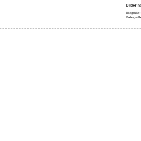
Bilder h
Bildgröße
Dateigröß