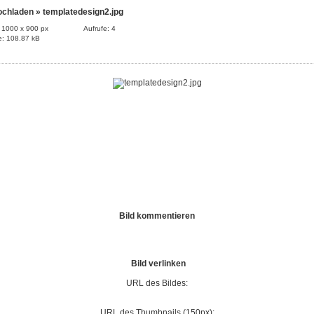
ochladen
» templatedesign2.jpg
: 1000 x 900 px
Aufrufe: 4
e: 108.87 kB
Bild kommentieren
Bild verlinken
URL des Bildes:
URL des Thumbnails (150px):