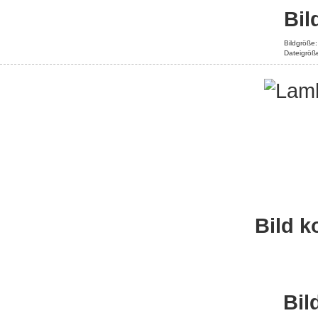
Bil
Bildgröße
Dateigröß
Bild 
Bil