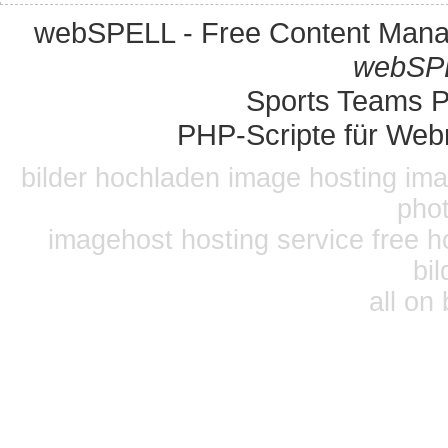
webSPELL - Free Content Man
webSPE
Sports Teams Pl
PHP-Scripte für Web
bilder hochladen image hosting ima
phot
imagehost hosting service free h
bi
all on 